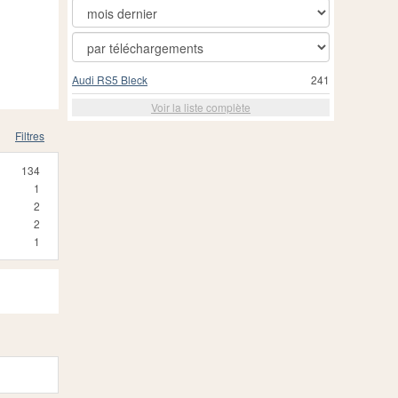
Audi RS5 Bleck
241
Voir la liste complète
Filtres
134
1
2
2
1