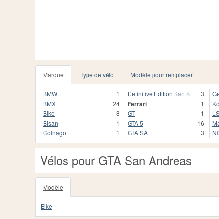
Marque
Type de vélo
Modèle pour remplacer
BMW
1
Definitive Edition San Andreas
3
Ge
BMX
24
Ferrari
1
K
Bike
8
GT
1
L
Bisan
1
GTA 5
16
Ma
Colnago
1
GTA SA
3
NO
Vélos pour GTA San Andreas
Modèle
Bike