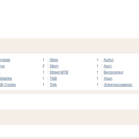
robak
1
Stels
1
Autrui
ona
2
Stern
1
Аист
S
1
Street MTB
1
Велосипед
fiabike
1
TSB
1
Урал
X Cycles
1
Trek
1
Электросамокат