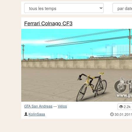
Ferrari Colnago CF3
GTA San Andreas
—
Vélos
2.2k
KolinSasa
30.01.201