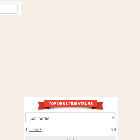
TOP DES UTILISATEURS
1.
milcin7
0.0
Plus