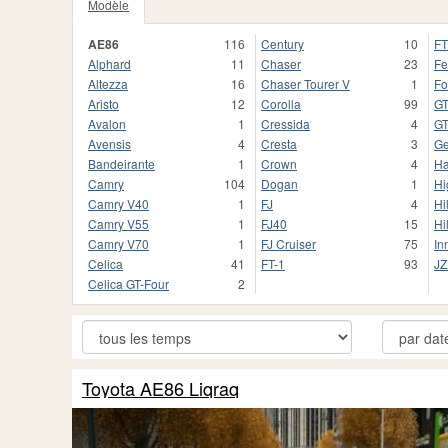
Modèle
AE86
116
Century
10
F
Alphard
11
Chaser
23
Fe
Altezza
16
Chaser Tourer V
1
For
Aristo
12
Corolla
99
GT
Avalon
1
Cressida
4
G
Avensis
4
Cresta
3
G
Bandeirante
1
Crown
4
Ha
Camry
104
Dogan
1
Hi
Camry V40
1
FJ
4
Hi
Camry V55
1
FJ40
15
Hi
Camry V70
1
FJ Cruiser
75
In
Celica
41
FT-1
93
JZ
Celica GT-Four
2
Toyota AE86 Liqraq