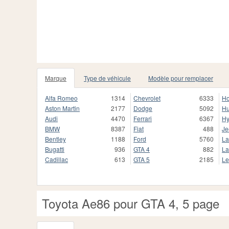
Marque
Type de véhicule
Modèle pour remplacer
Alfa Romeo
1314
Chevrolet
6333
H
Aston Martin
2177
Dodge
5092
H
Audi
4470
Ferrari
6367
Hy
BMW
8387
Fiat
488
Je
Bentley
1188
Ford
5760
La
Bugatti
936
GTA 4
882
La
Cadillac
613
GTA 5
2185
Le
Toyota Ae86 pour GTA 4, 5 page