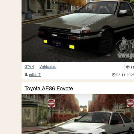
GTA 4
—
Véhicules
1
milcin7
05.11.202
Toyota AE86 Fovote