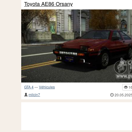
Toyota AE86 Orsany
GTA 4
—
Véhicules
1
milcin7
20.05.202