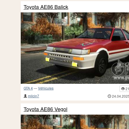
Toyota AE86 Balick
GTA 4
—
Véhicules
2
milcin7
24.04.202
Toyota AE86 Vegol