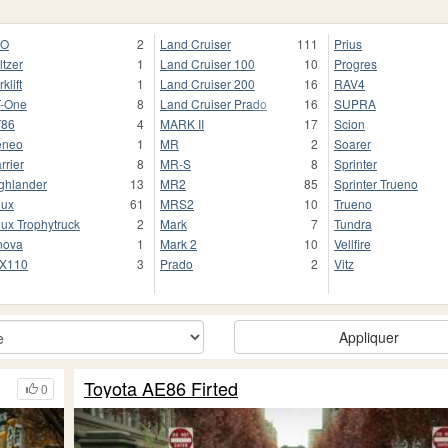
TO
2
Land Cruiser
111
Prius
ltzer
1
Land Cruiser 100
10
Progres
klift
1
Land Cruiser 200
16
RAV4
-One
8
Land Cruiser Prado
16
SUPRA
T86
4
MARK II
17
Scion
eneo
1
MR
2
Soarer
rrier
8
MR-S
8
Sprinter
ghlander
13
MR2
85
Sprinter Trueno
lux
61
MRS2
10
Trueno
lux Trophytruck
2
Mark
7
Tundra
nova
1
Mark 2
10
Vellfire
X110
3
Prado
2
Vitz
Appliquer
Toyota AE86 Firted
0