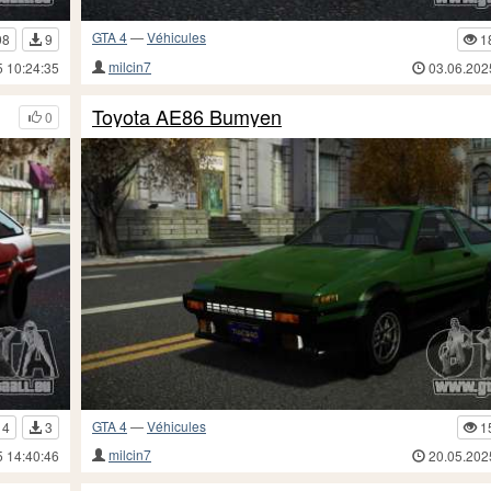
GTA 4
—
Véhicules
98
9
1
milcin7
5 10:24:35
03.06.202
Toyota AE86 Bumyen
0
GTA 4
—
Véhicules
14
3
1
milcin7
5 14:40:46
20.05.202