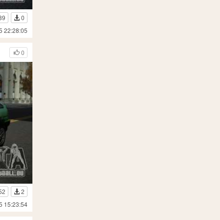
89
0
5 22:28:05
0
52
2
5 15:23:54