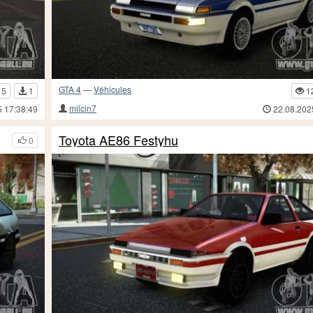
GTA 4
—
Véhicules
15
1
1
milcin7
5 17:38:49
22.08.202
Toyota AE86 Festyhu
0