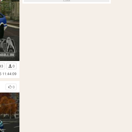
43
0
5 11:44:09
0