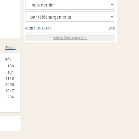
Audi RS5 Bleck
242
Voir la liste complète
Filtres
5911
183
101
1118
2096
1917
234