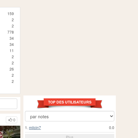
159
2
2
778
34
34
11
2
2
26
2
2
TOP DES UTILISATEURS
0
1.
milcin7
0.0
Plus