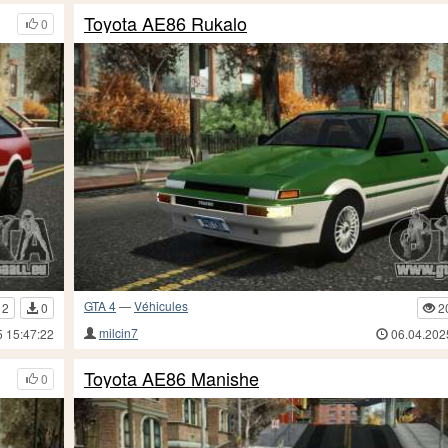
Toyota AE86 Rukalo
0
GTA 4
—
Véhicules
12
0
2
milcin7
5 15:47:22
06.04.202
Toyota AE86 Manishe
0