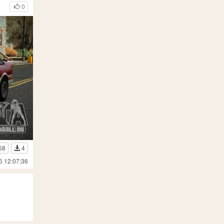
0
68
4
5 12:07:36