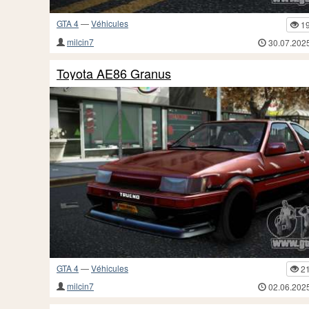
GTA 4
—
Véhicules
1
milcin7
30.07.202
Toyota AE86 Granus
GTA 4
—
Véhicules
2
milcin7
02.06.202