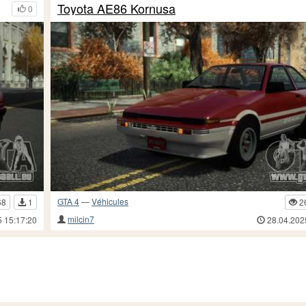
Toyota AE86 Kornusa
0
GTA 4
—
Véhicules
68
1
2
milcin7
5 15:17:20
28.04.202