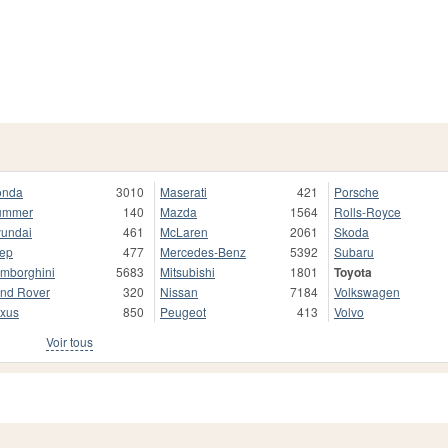
onda
3010
Maserati
421
Porsche
ummer
140
Mazda
1564
Rolls-Royce
undai
461
McLaren
2061
Skoda
ep
477
Mercedes-Benz
5392
Subaru
mborghini
5683
Mitsubishi
1801
Toyota
nd Rover
320
Nissan
7184
Volkswagen
xus
850
Peugeot
413
Volvo
Voir tous