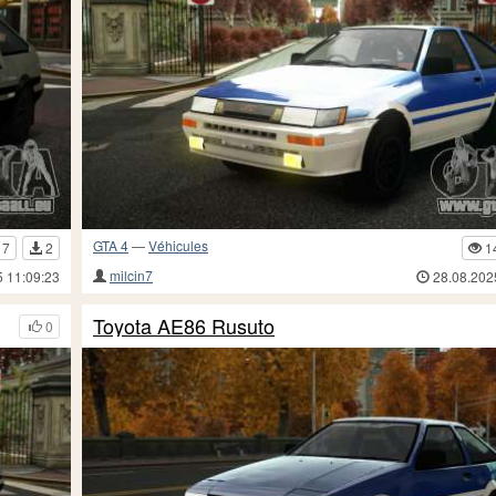
GTA 4
—
Véhicules
17
2
1
milcin7
5 11:09:23
28.08.202
Toyota AE86 Rusuto
0