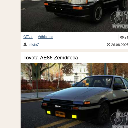
GTA 4
—
Véhicules
2
milcin7
26.08.202
Toyota AE86 Zemdifeca