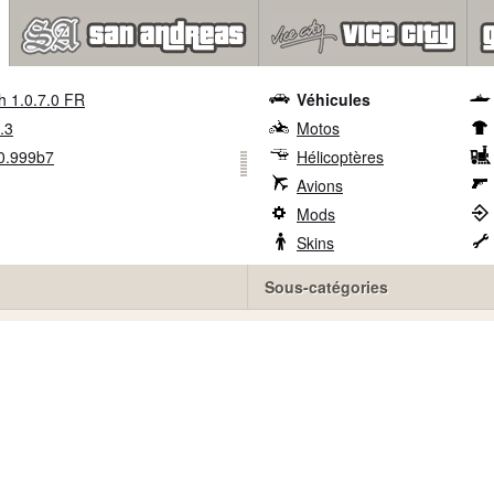
h 1.0.7.0 FR
Véhicules
.3
Motos
0.999b7
Hélicoptères
Avions
Mods
Skins
Sous-catégories