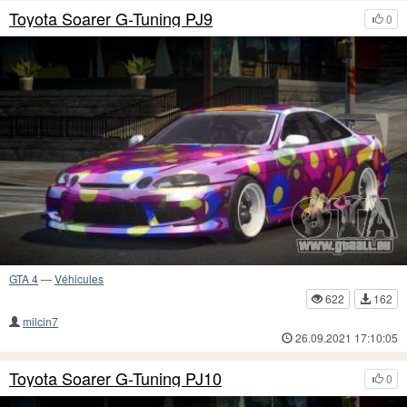
Toyota Soarer G-Tuning PJ9
0
GTA 4
—
Véhicules
622
162
milcin7
26.09.2021 17:10:05
Toyota Soarer G-Tuning PJ10
0