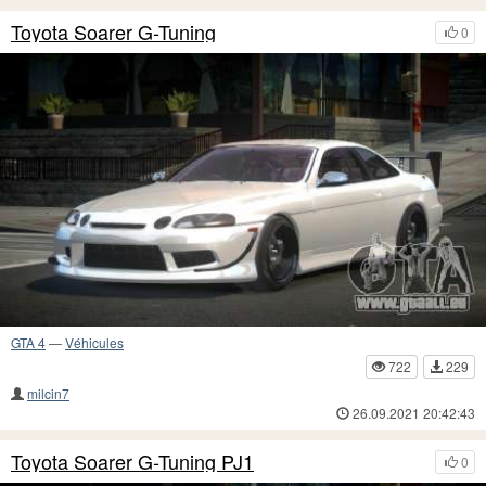
Toyota Soarer G-Tuning
0
GTA 4
—
Véhicules
722
229
milcin7
26.09.2021 20:42:43
Toyota Soarer G-Tuning PJ1
0