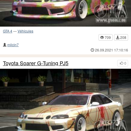
GTA 4
—
Véhicules
709
208
milcin7
26.09.2021 17:10:16
Toyota Soarer G-Tuning PJ5
0