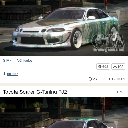
GTA 4
—
Véhicules
608
198
milcin7
26.09.2021 17:10:21
Toyota Soarer G-Tuning PJ2
0