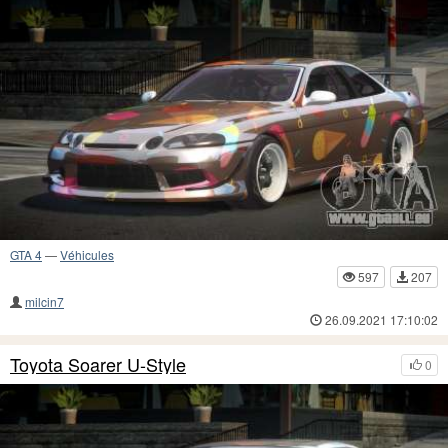
GTA 4
—
Véhicules
597
207
milcin7
26.09.2021 17:10:02
Toyota Soarer U-Style
0