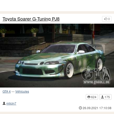
Toyota Soarer G-Tuning PJ8
0
GTA 4
—
Véhicules
624
175
milcin7
26.09.2021 17:10:08