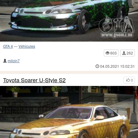
GTA 4
—
Véhicules
603
262
milcin7
04.05.2021 15:02:31
Toyota Soarer U-Style S2
0