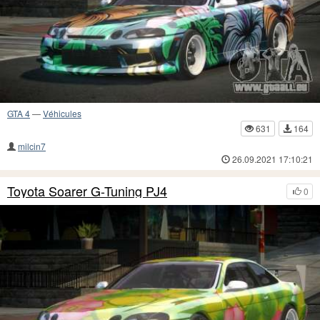
GTA 4
—
Véhicules
631
164
milcin7
26.09.2021 17:10:21
Toyota Soarer G-Tuning PJ4
0