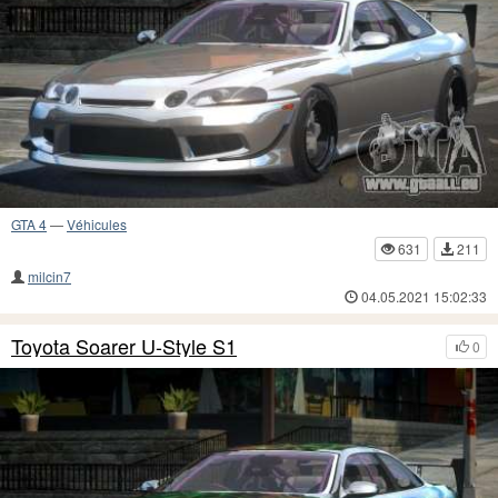
GTA 4
—
Véhicules
631
211
milcin7
04.05.2021 15:02:33
Toyota Soarer U-Style S1
0