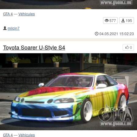
GTA 4
—
Véhicules
577
195
milcin7
04.05.2021 15:02:23
Toyota Soarer U-Style S4
0
GTA 4
—
Véhicules