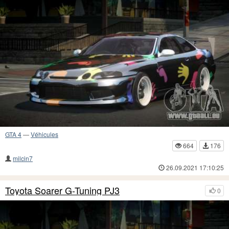
GTA 4
—
Véhicules
664
176
milcin7
26.09.2021 17:10:25
Toyota Soarer G-Tuning PJ3
0