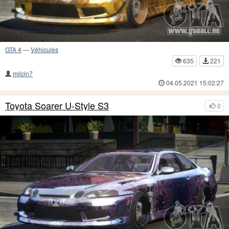
GTA 4
—
Véhicules
635
221
milcin7
04.05.2021 15:02:27
Toyota Soarer U-Style S3
0