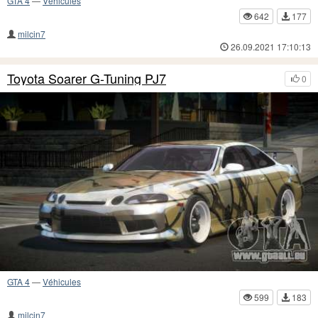
GTA 4
—
Véhicules
642
177
milcin7
26.09.2021 17:10:13
Toyota Soarer G-Tuning PJ7
0
GTA 4
—
Véhicules
599
183
milcin7