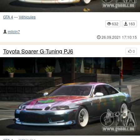
GTA 4
—
Véhicules
632
163
milcin7
26.09.2021 17:10:15
Toyota Soarer G-Tuning PJ6
0