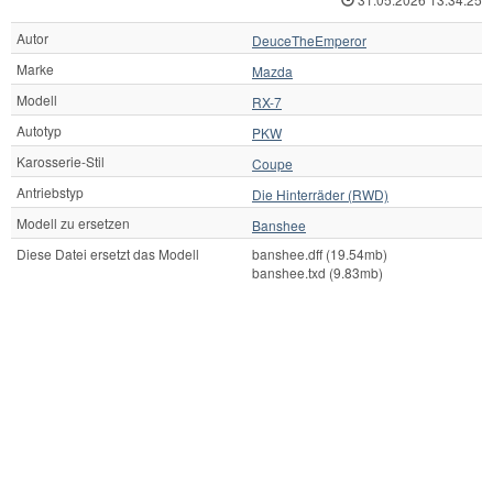
Autor
DeuceTheEmperor
Marke
Mazda
Modell
RX-7
Autotyp
PKW
Karosserie-Stil
Coupe
Antriebstyp
Die Hinterräder (RWD)
Modell zu ersetzen
Banshee
Diese Datei ersetzt das Modell
banshee.dff (19.54mb)
banshee.txd (9.83mb)