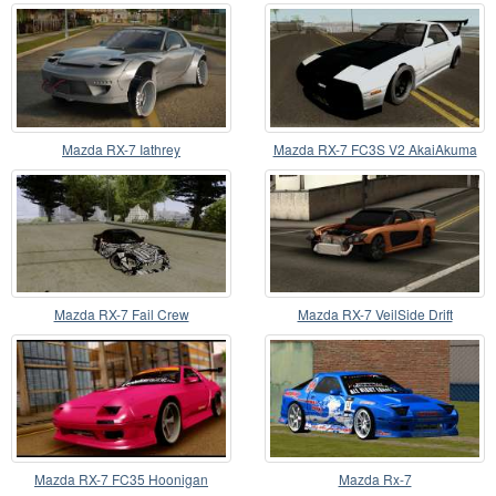
Mazda RX-7 Iathrey
Mazda RX-7 FC3S V2 AkaiAkuma
Mazda RX-7 Fail Crew
Mazda RX-7 VeilSide Drift
Mazda RX-7 FC35 Hoonigan
Mazda Rx-7