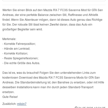
Werfen Sie einen Blick auf den Mazda RX-7 FC3S Savanna Mod für GTA San
Andreas, der eine perfekte Balance zwischen Stil, Raffinesse und Athletik
findet. Wenn Sie Abenteuer mögen, dann ist dieses Auto genau das Richtige
für Sie. Der robuste Stil lässt keinen Zweifel daran, dass das Auto ein
großartiger Begleiter sein wird.
Merkmale:
- Korrekte Fahrerposition;
- Hände am Lenkrad;
- Korrekte Kollision;
- Reale Spiegelreflexionen;
- Die echte Größe des Autos.
Das ist es, was du brauchst! Folgen Sie den untenstehenden Links zum
kostenlosen Download des Mazda RX-7 FC3S Savanna Mods für GTA San
Andreas. Die Standardeinstellung ist, den Banshee zu ersetzen, oder mit Hilfe
desselben Installations kann man ihn durch jeden Standard-Transport
ersetzen.
Gute Reise!
Zusätzlich:
milcin7
31.05.2026 13:34:25