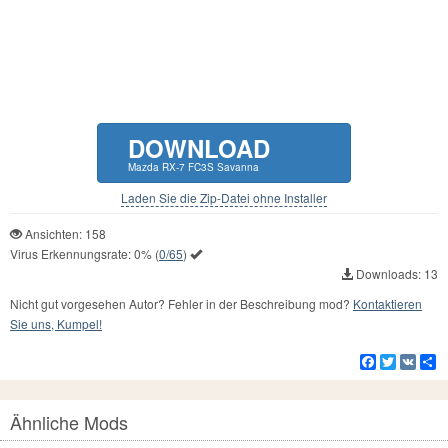
DOWNLOAD
Mazda RX-7 FC3S Savanna
Laden Sie die Zip-Datei ohne Installer
Ansichten: 158
Virus Erkennungsrate:
0%
(
0/65
)
Downloads: 13
Nicht gut vorgesehen Autor? Fehler in der Beschreibung mod?
Kontaktieren
Sie uns, Kumpel!
Facebook
Twitter
VK
Te
Ähnliche Mods