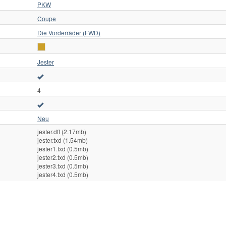
PKW
Coupe
Die Vorderräder (FWD)
Jester
4
Neu
jester.dff (2.17mb)
jester.txd (1.54mb)
jester1.txd (0.5mb)
jester2.txd (0.5mb)
jester3.txd (0.5mb)
jester4.txd (0.5mb)