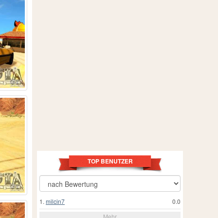
TOP BENUTZER
1.
milcin7
0.0
Mehr