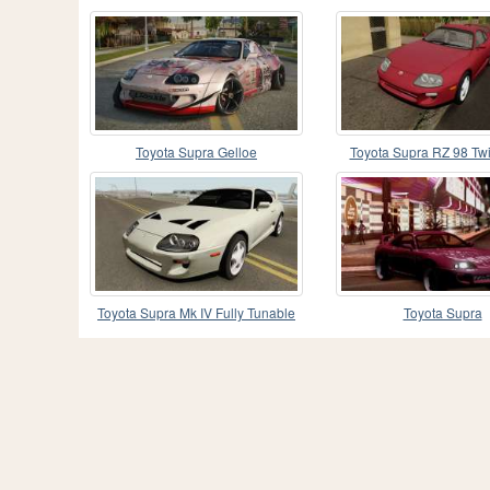
Toyota Supra Gelloe
Toyota Supra RZ 98 Tw
Toyota Supra Mk IV Fully Tunable
Toyota Supra
FNF Style 1994