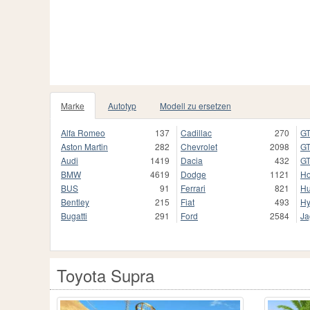
Marke
Autotyp
Modell zu ersetzen
Alfa Romeo
137
Cadillac
270
GT
Aston Martin
282
Chevrolet
2098
GT
Audi
1419
Dacia
432
GT
BMW
4619
Dodge
1121
H
BUS
91
Ferrari
821
H
Bentley
215
Fiat
493
Hy
Bugatti
291
Ford
2584
Ja
Toyota Supra