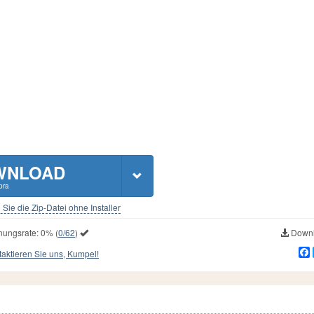
WNLOAD
pra
Sie die Zip-Datei ohne Installer
nungsrate:
0%
(
0/62
)
Downl
aktieren Sie uns, Kumpel!