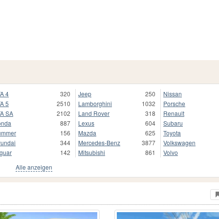
A 4
320
Jeep
250
Nissan
A 5
2510
Lamborghini
1032
Porsche
A SA
2102
Land Rover
318
Renault
onda
887
Lexus
604
Subaru
ummer
156
Mazda
625
Toyota
undai
344
Mercedes-Benz
3877
Volkswagen
guar
142
Mitsubishi
861
Volvo
Alle anzeigen