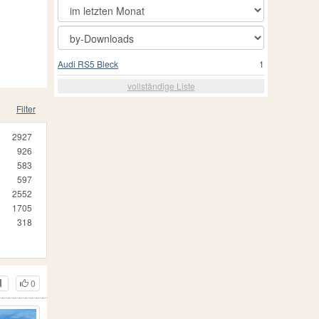
Audi RS5 Bleck
1
vollständige Liste
Filter
2927
926
583
597
2552
1705
318
0