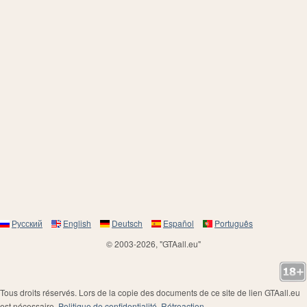
Русский
English
Deutsch
Español
Português
© 2003-2026, "GTAall.eu"
Tous droits réservés. Lors de la copie des documents de ce site de lien GTAall.eu
est nécessaire.
Politique de confidentialité
.
Rétroaction