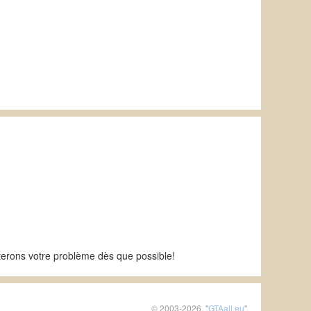
iterons votre problème dès que possible!
© 2003-2026, "
GTAall.eu
"